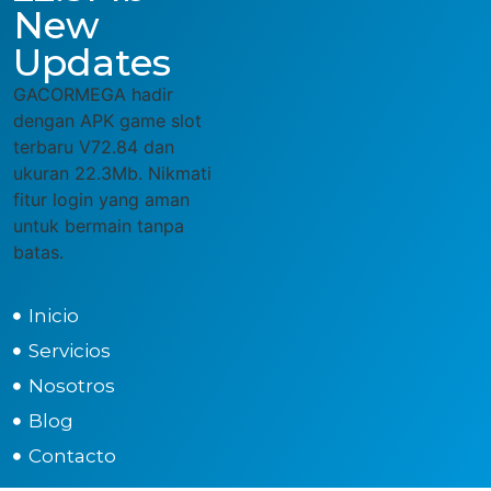
New
Updates
GACORMEGA hadir
dengan APK game slot
terbaru V72.84 dan
ukuran 22.3Mb. Nikmati
fitur login yang aman
untuk bermain tanpa
batas.
Inicio
Servicios
Nosotros
Blog
Contacto