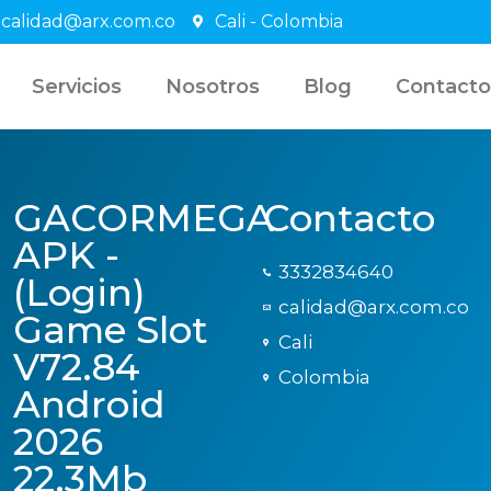
calidad@arx.com.co
Cali - Colombia
Servicios
Nosotros
Blog
Contacto
GACORMEGA
Contacto
APK -
3332834640
(Login)
calidad@arx.com.co
Game Slot
Cali
V72.84
Colombia
Android
2026
22.3Mb