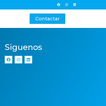
Contactar
Siguenos