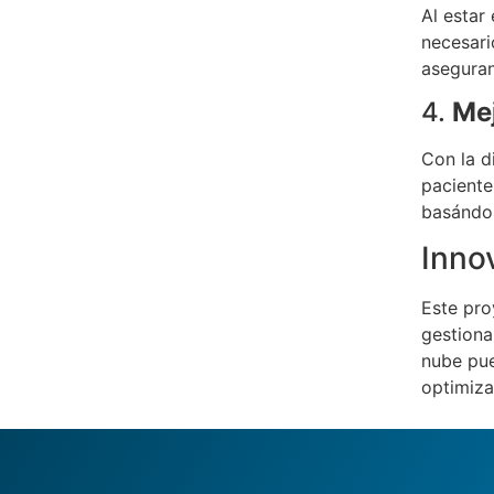
Al estar
necesari
aseguran
4.
Mej
Con la d
paciente
basándos
Innov
Este pro
gestiona
nube pue
optimiza