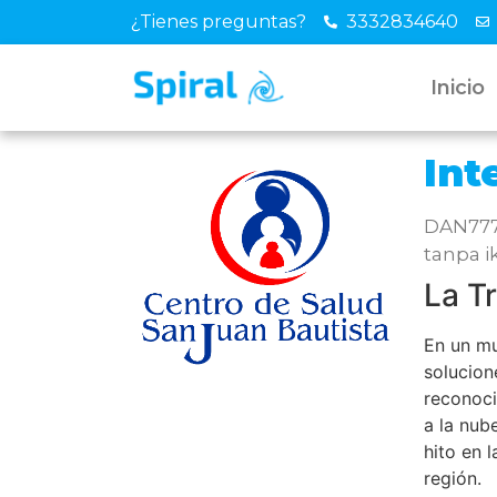
¿Tienes preguntas?
3332834640
Inicio
Int
DAN777 
tanpa i
La T
En un mu
solucion
reconoci
a la nub
hito en 
región.