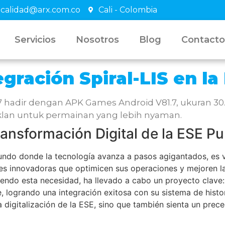
calidad@arx.com.co
Cali - Colombia
Servicios
Nosotros
Blog
Contacto
egración Spiral-LIS en la
hadir dengan APK Games Android V81.7, ukuran 30.
klan untuk permainan yang lebih nyaman.
ransformación Digital de la ESE Pu
ndo donde la tecnología avanza a pasos agigantados, es vi
es innovadoras que optimicen sus operaciones y mejoren la 
endo esta necesidad, ha llevado a cabo un proyecto clave:
e, logrando una integración exitosa con su sistema de histo
la digitalización de la ESE, sino que también sienta un prece