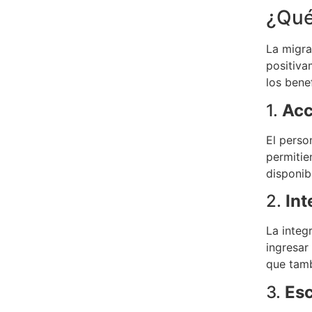
¿Qué
La migra
positiva
los bene
1.
Acc
El perso
permitie
disponib
2.
Int
La integ
ingresar
que tamb
3.
Esc