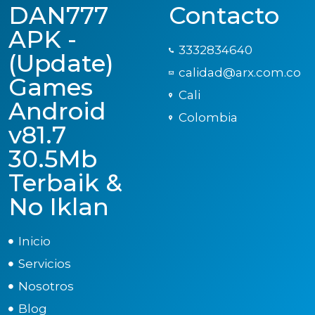
DAN777
Contacto
APK -
3332834640
(Update)
calidad@arx.com.co
Games
Cali
Android
Colombia
v81.7
30.5Mb
Terbaik &
No Iklan
Inicio
Servicios
Nosotros
Blog